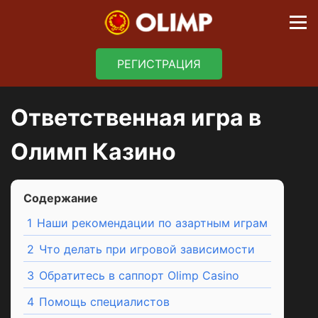
РЕГИСТРАЦИЯ
Ответственная игра в
Олимп Казино
Содержание
1
Наши рекомендации по азартным играм
2
Что делать при игровой зависимости
3
Обратитесь в саппорт Olimp Casino
4
Помощь специалистов